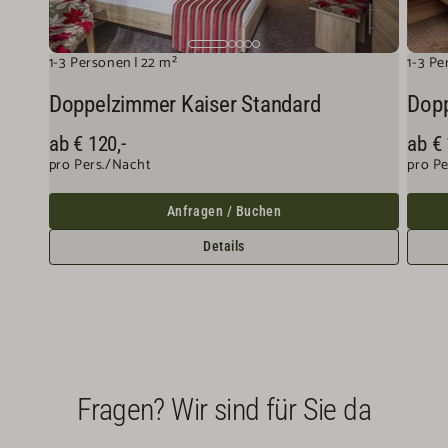
1-3 Personen
22 m²
1-3 P
Doppelzimmer Kaiser Standard
Dopp
ab €
120,-
ab €
pro Pers./Nacht
pro P
Anfragen / Buchen
Details
Fragen? Wir sind für Sie da