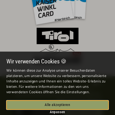
Wir verwenden Cookies 🍪
Wir können diese zur Analyse unserer Besucherdaten
platzieren, um unsere Website zu verbessern, personalisierte
Inhalte anzuzeigen und Ihnen ein tolles Website-Erlebnis zu
EN
bieten. Für weitere Informationen zu den von uns
© 2026 all rights reserved by Wildauerhof
verwendeten Cookies öffnen Sie die Einstellungen.
Impressum
Datenschutz
Barrierefreiheitserklärung
Sitemap
Made with love by Websline
Alle akzeptieren
Schnellanfrage
Anfragen / Buchen
Anpassen