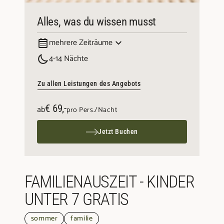
Alles, was du wissen musst
mehrere Zeiträume
01.08.2026 bis 24.08.2026
4-14 Nächte
24.08.2026 bis 14.09.2026
14.09.2026 bis 25.10.2026
Zu allen Leistungen des Angebots
€ 69,-
ab
pro Pers./Nacht
Jetzt Buchen
FAMILIENAUSZEIT - KINDER
UNTER 7 GRATIS
sommer
familie