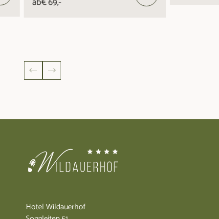
ab
€ 69,-
Hotel Wildauerhof
Sonnleiten 51