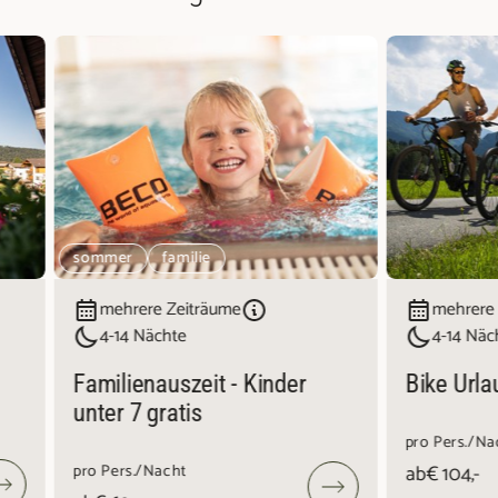
sommer
familie
mehrere Zeiträume
mehrere
4-14 Nächte
4-14 Näc
Familienauszeit - Kinder
Bike Urla
unter 7 gratis
pro Pers./Na
pro Pers./Nacht
ab
€ 104,-